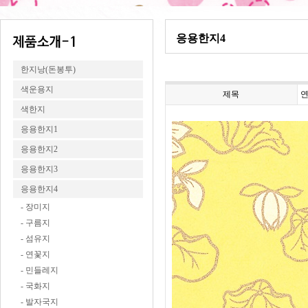
응용한지4
한지낭(돈봉투)
색운용지
제목
연
색한지
응용한지1
응용한지2
응용한지3
응용한지4
- 장미지
- 구름지
- 섬유지
- 연꽃지
- 민들레지
- 국화지
- 발자국지