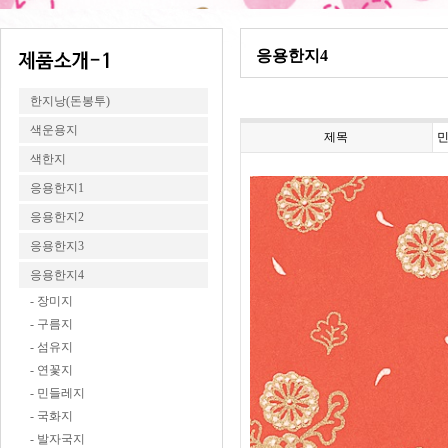
응용한지4
한지낭(돈봉투)
색운용지
제목
민
색한지
응용한지1
응용한지2
응용한지3
응용한지4
- 장미지
- 구름지
- 섬유지
- 연꽃지
- 민들레지
- 국화지
- 발자국지