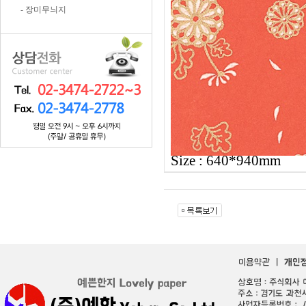
- 장미무늬지
Size : 640*940mm