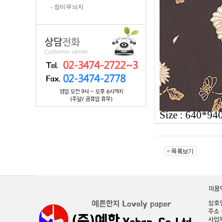
- 장미무늬지
Size : 640*9