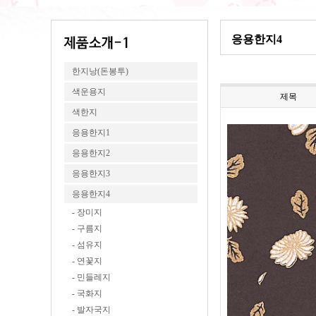
응용한지4
한지낭(돈봉투)
색운용지
제목
색한지
응용한지1
응용한지2
응용한지3
응용한지4
- 장미지
- 구름지
- 섬유지
- 연꽃지
- 민들레지
- 국화지
- 발자국지